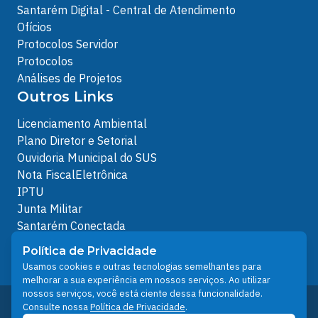
Santarém Digital - Central de Atendimento
Ofícios
Protocolos Servidor
Protocolos
Análises de Projetos
Outros Links
Licenciamento Ambiental
Plano Diretor e Setorial
Ouvidoria Municipal do SUS
Nota FiscalEletrônica
IPTU
Junta Militar
Santarém Conectada
Política de Privacidade
Política de Privacidade
People illustrations by Storyset
Usamos cookies e outras tecnologias semelhantes para
melhorar a sua experiência em nossos serviços. Ao utilizar
nossos serviços, você está ciente dessa funcionalidade.
Desenvolvido pelo Núcleo Técnico de Gestão de
Consulte nossa
Política de Privacidade
.