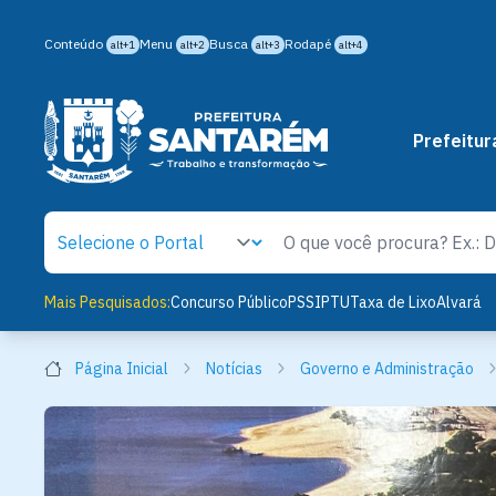
Conteúdo
Menu
Busca
Rodapé
alt+1
alt+2
alt+3
alt+4
Prefeitur
Mais Pesquisados:
Concurso Público
PSS
IPTU
Taxa de Lixo
Alvará
Página Inicial
Notícias
Governo e Administração