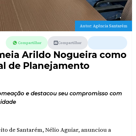
Autor: Agência Santarém
Compartilhar
Compartilhar
omeia Arildo Nogueira como
al de Planejamento
nomeação e destacou seu compromisso com
cidade
eito de Santarém, Nélio Aguiar, anunciou a