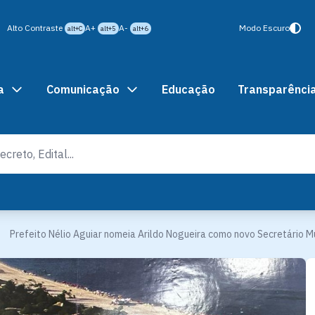
Alto Contraste
A+
A-
Modo Escuro
alt+C
alt+5
alt+6
a
Comunicação
Educação
Transparênci
Prefeito Nélio Aguiar nomeia Arildo Nogueira como novo Secretário M