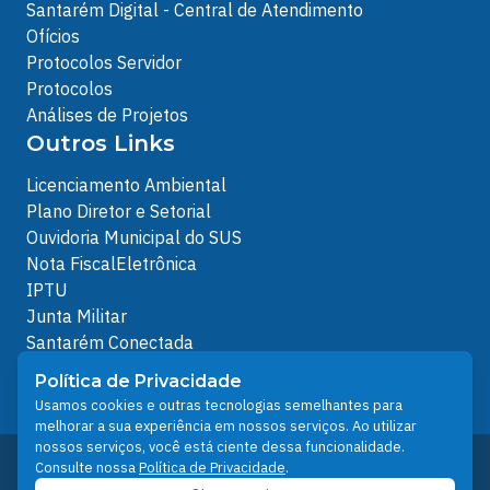
Santarém Digital - Central de Atendimento
Ofícios
Protocolos Servidor
Protocolos
Análises de Projetos
Outros Links
Licenciamento Ambiental
Plano Diretor e Setorial
Ouvidoria Municipal do SUS
Nota FiscalEletrônica
IPTU
Junta Militar
Santarém Conectada
Política de Privacidade
Política de Privacidade
People illustrations by Storyset
Usamos cookies e outras tecnologias semelhantes para
melhorar a sua experiência em nossos serviços. Ao utilizar
nossos serviços, você está ciente dessa funcionalidade.
Desenvolvido pelo Núcleo Técnico de Gestão de
Consulte nossa
Política de Privacidade
.
Tecnologia da Informação - NTI