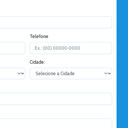
Governo e Administração
Santarém se prepara para viver
um Natal de encontros, cultura,
solidariedade e espetáculo
Telefone
Cidade: