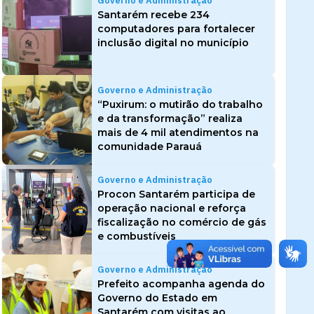
Governo e Administração
Santarém recebe 234
computadores para fortalecer
inclusão digital no município
Governo e Administração
“Puxirum: o mutirão do trabalho
e da transformação” realiza
mais de 4 mil atendimentos na
comunidade Parauá
Governo e Administração
Procon Santarém participa de
operação nacional e reforça
fiscalização no comércio de gás
e combustíveis
Governo e Administração
Prefeito acompanha agenda do
Governo do Estado em
Santarém com visitas ao