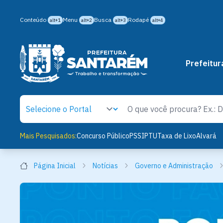
Conteúdo
Menu
Busca
Rodapé
alt+1
alt+2
alt+3
alt+4
Prefeitur
Mais Pesquisados:
Concurso Público
PSS
IPTU
Taxa de Lixo
Alvará
Página Inicial
Notícias
Governo e Administração