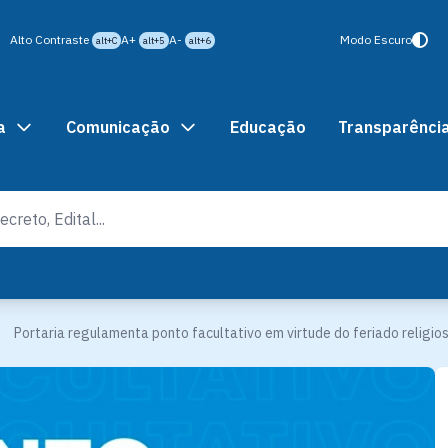
Alto Contraste
A+
A-
Modo Escuro
alt+C
alt+5
alt+6
a
Comunicação
Educação
Transparênci
Portaria regulamenta ponto facultativo em virtude do feriado religios