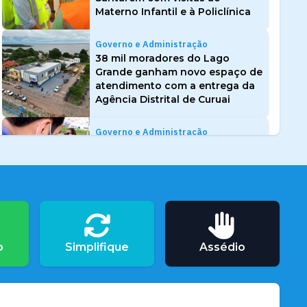
Materno Infantil e à Policlínica
Governo e Administração
38 mil moradores do Lago
Grande ganham novo espaço de
atendimento com a entrega da
Agência Distrital de Curuai
Governo e Administração
Mulheres são homenageadas
com serviços gratuitos de saúde,
beleza e cidadania
Governo e Administração
Terras caídas levam Prefeitura a
o
Simplifique
Assédio
decretar emergência no
Quilombo do Arapemã