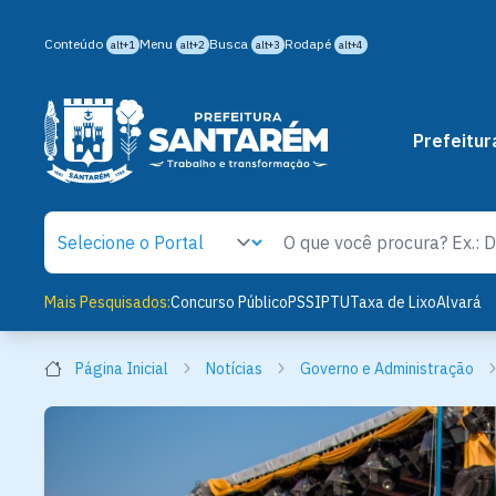
Conteúdo
Menu
Busca
Rodapé
alt+1
alt+2
alt+3
alt+4
Prefeitur
Mais Pesquisados:
Concurso Público
PSS
IPTU
Taxa de Lixo
Alvará
Página Inicial
Notícias
Governo e Administração