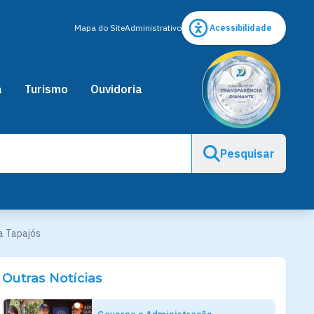
Mapa do Site
Administrativo
Acessibilidade
a
Turismo
Ouvidoria
Pesquisar
da Tapajós
Outras Notícias