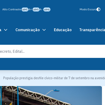
Alto Contraste
A+
A-
Modo Escuro
alt+C
alt+5
alt+6
a
Comunicação
Educação
Transparênci
População prestigia desfile cívico-militar de 7 de setembro na aveni