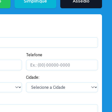
Governo e Administração
o
Simplifique
Assédio
Santarém se prepara para viver
um Natal de encontros, cultura,
solidariedade e espetáculo
Telefone
Cidade: