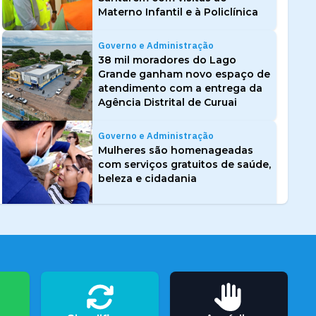
Materno Infantil e à Policlínica
Governo e Administração
38 mil moradores do Lago
Grande ganham novo espaço de
atendimento com a entrega da
Agência Distrital de Curuai
Governo e Administração
Mulheres são homenageadas
com serviços gratuitos de saúde,
beleza e cidadania
Governo e Administração
Terras caídas levam Prefeitura a
decretar emergência no
Quilombo do Arapemã