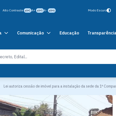
Alto Contraste
A+
A-
Modo Escuro
alt+C
alt+5
alt+6
a
Comunicação
Educação
Transparênci
Lei autoriza cessão de imóvel para a instalação da sede da 1ª Comp