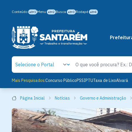
Conteúdo
Menu
Busca
Rodapé
alt+1
alt+2
alt+3
alt+4
Prefeitur
Mais Pesquisados:
Concurso Público
PSS
IPTU
Taxa de Lixo
Alvará
Página Inicial
Notícias
Governo e Administração