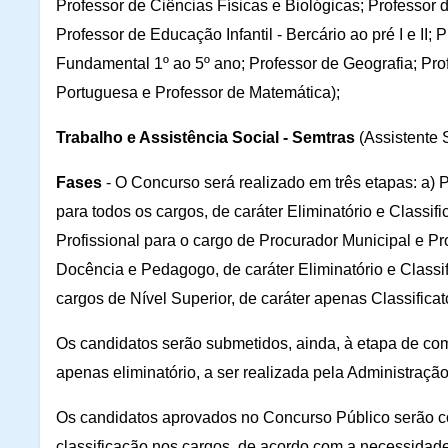
Professor de Ciências Físicas e Biológicas; Professor
Professor de Educação Infantil - Bercário ao pré I e II;
Fundamental 1º ao 5º ano; Professor de Geografia; Prof
Portuguesa e Professor de Matemática);
Trabalho e Assistência Social - Semtras
(Assistente 
Fases
- O Concurso será realizado em três etapas: a) P
para todos os cargos, de caráter Eliminatório e Classifi
Profissional para o cargo de Procurador Municipal e P
Docência e Pedagogo, de caráter Eliminatório e Classifi
cargos de Nível Superior, de caráter apenas Classificató
Os candidatos serão submetidos, ainda, à etapa de co
apenas eliminatório, a ser realizada pela Administraç
Os candidatos aprovados no Concurso Público serão c
classificação nos cargos, de acordo com a necessidad