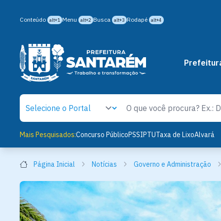
Conteúdo
Menu
Busca
Rodapé
alt+1
alt+2
alt+3
alt+4
Prefeitur
Mais Pesquisados:
Concurso Público
PSS
IPTU
Taxa de Lixo
Alvará
Página Inicial
Notícias
Governo e Administração