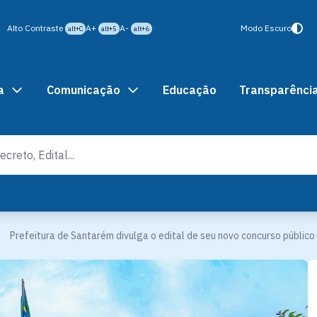
Alto Contraste
A+
A-
Modo Escuro
alt+C
alt+5
alt+6
a
Comunicação
Educação
Transparênci
Prefeitura de Santarém divulga o edital de seu novo concurso público