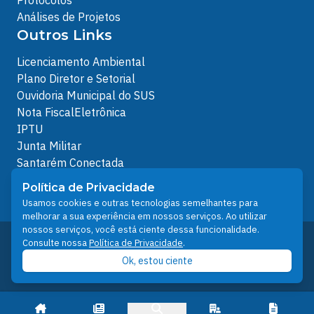
Análises de Projetos
Outros Links
Licenciamento Ambiental
Plano Diretor e Setorial
Ouvidoria Municipal do SUS
Nota FiscalEletrônica
IPTU
Junta Militar
Santarém Conectada
Política de Privacidade
Política de Privacidade
People illustrations by Storyset
Usamos cookies e outras tecnologias semelhantes para
melhorar a sua experiência em nossos serviços. Ao utilizar
nossos serviços, você está ciente dessa funcionalidade.
Desenvolvido pelo Núcleo Técnico de Gestão de
Consulte nossa
Política de Privacidade
.
Tecnologia da Informação - NTI
Ok, estou ciente
Prefeitura de Santarém © 2026