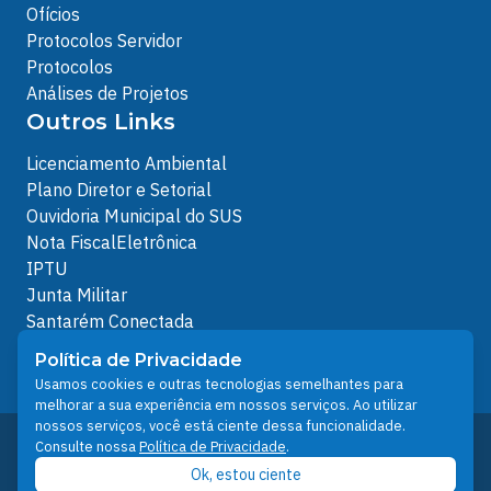
Ofícios
Protocolos Servidor
Protocolos
Análises de Projetos
Outros Links
Licenciamento Ambiental
Plano Diretor e Setorial
Ouvidoria Municipal do SUS
Nota FiscalEletrônica
IPTU
Junta Militar
Santarém Conectada
Política de Privacidade
Política de Privacidade
People illustrations by Storyset
Usamos cookies e outras tecnologias semelhantes para
melhorar a sua experiência em nossos serviços. Ao utilizar
nossos serviços, você está ciente dessa funcionalidade.
Desenvolvido pelo Núcleo Técnico de Gestão de
Consulte nossa
Política de Privacidade
.
Tecnologia da Informação - NTI
Ok, estou ciente