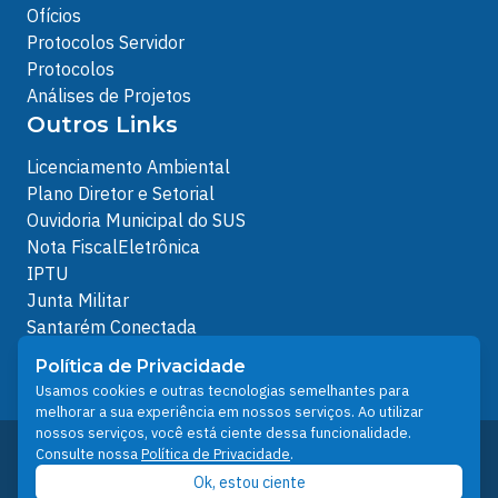
Ofícios
Protocolos Servidor
Protocolos
Análises de Projetos
Outros Links
Licenciamento Ambiental
Plano Diretor e Setorial
Ouvidoria Municipal do SUS
Nota FiscalEletrônica
IPTU
Junta Militar
Santarém Conectada
Política de Privacidade
Política de Privacidade
People illustrations by Storyset
Usamos cookies e outras tecnologias semelhantes para
melhorar a sua experiência em nossos serviços. Ao utilizar
nossos serviços, você está ciente dessa funcionalidade.
Desenvolvido pelo Núcleo Técnico de Gestão de
Consulte nossa
Política de Privacidade
.
Tecnologia da Informação - NTI
Ok, estou ciente