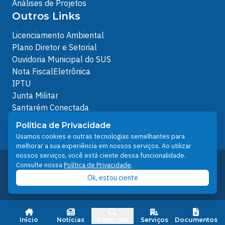
Análises de Projetos
Outros Links
Licenciamento Ambiental
Plano Diretor e Setorial
Ouvidoria Municipal do SUS
Nota FiscalEletrônica
IPTU
Junta Militar
Santarém Conectada
Política de Privacidade
Política de Privacidade
People illustrations by Storyset
Usamos cookies e outras tecnologias semelhantes para
melhorar a sua experiência em nossos serviços. Ao utilizar
nossos serviços, você está ciente dessa funcionalidade.
Desenvolvido pelo Núcleo Técnico de Gestão de
Consulte nossa
Política de Privacidade
.
Tecnologia da Informação - NTI
Ok, estou ciente
Prefeitura de Santarém © 2026
Início
Notícias
Pesquisa
Serviços
Documentos