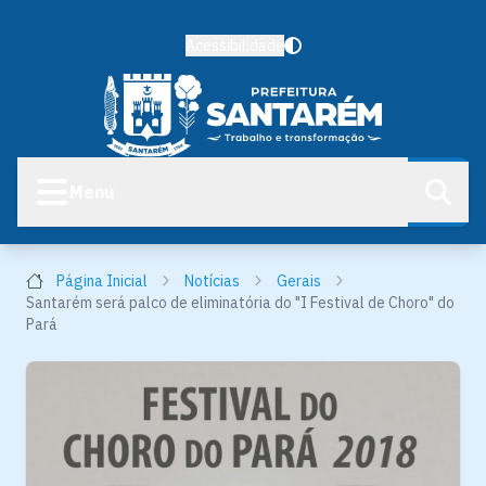
Acessibilidade
Menu
Página Inicial
Notícias
Gerais
Santarém será palco de eliminatória do "I Festival de Choro" do
Pará