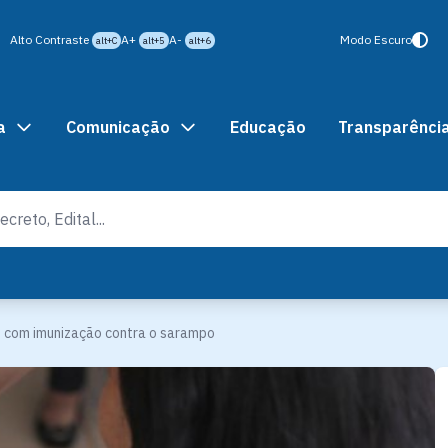
Alto Contraste
A+
A-
Modo Escuro
alt+C
alt+5
alt+6
a
Comunicação
Educação
Transparênci
 com imunização contra o sarampo