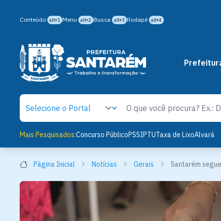
Conteúdo
Menu
Busca
Rodapé
alt+1
alt+2
alt+3
alt+4
Prefeitur
Mais Pesquisados:
Concurso Público
PSS
IPTU
Taxa de Lixo
Alvará
Página Inicial
Notícias
Gerais
Santarém segue