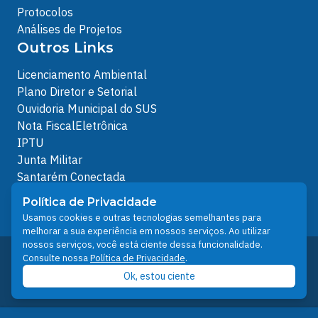
Protocolos
Análises de Projetos
Outros Links
Licenciamento Ambiental
Plano Diretor e Setorial
Ouvidoria Municipal do SUS
Nota FiscalEletrônica
IPTU
Junta Militar
Santarém Conectada
Política de Privacidade
Política de Privacidade
People illustrations by Storyset
Usamos cookies e outras tecnologias semelhantes para
melhorar a sua experiência em nossos serviços. Ao utilizar
nossos serviços, você está ciente dessa funcionalidade.
Desenvolvido pelo Núcleo Técnico de Gestão de
Consulte nossa
Política de Privacidade
.
Tecnologia da Informação - NTI
Ok, estou ciente
Prefeitura de Santarém © 2026