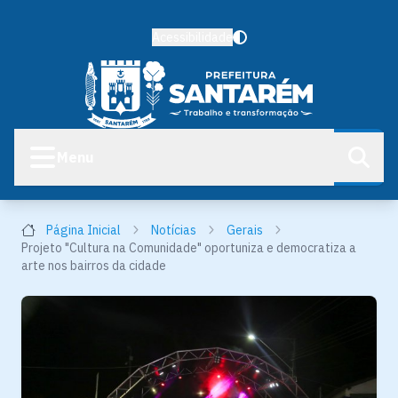
Acessibilidade
Menu
Página Inicial
Notícias
Gerais
Projeto "Cultura na Comunidade" oportuniza e democratiza a
arte nos bairros da cidade