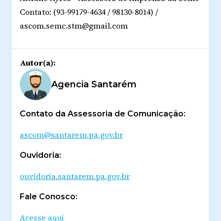
Contato: (93-99179-4634 / 98130-8014) /
ascom.semc.stm@gmail.com
Autor(a):
Agencia Santarém
Contato da Assessoria de Comunicação:
ascom@santarem.pa.gov.br
Ouvidoria:
ouvidoria.santarem.pa.gov.br
Fale Conosco:
Acesse aqui