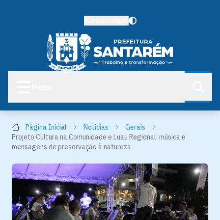
Acessibilidade
Menu
Página Inicial
Notícias
Gerais
Projeto Cultura na Comunidade e Luau Regional: música e
mensagens de preservação à natureza