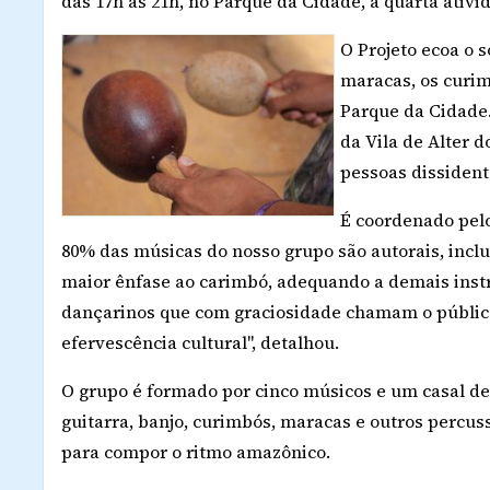
das 17h às 21h, no Parque da Cidade, a quarta ativi
O Projeto ecoa o 
maracas, os curim
Parque da Cidade.
da Vila de Alter 
pessoas dissident
É coordenado pelo
80% das músicas do nosso grupo são autorais, incl
maior ênfase ao carimbó, adequando a demais inst
dançarinos que com graciosidade chamam o público
efervescência cultural", detalhou.
O grupo é formado por cinco músicos e um casal de 
guitarra, banjo, curimbós, maracas e outros percu
para compor o ritmo amazônico.