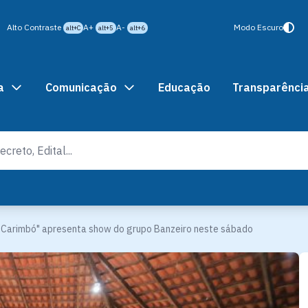
Alto Contraste
A+
A-
Modo Escuro
alt+C
alt+5
alt+6
a
Comunicação
Educação
Transparênci
o Carimbó" apresenta show do grupo Banzeiro neste sábado