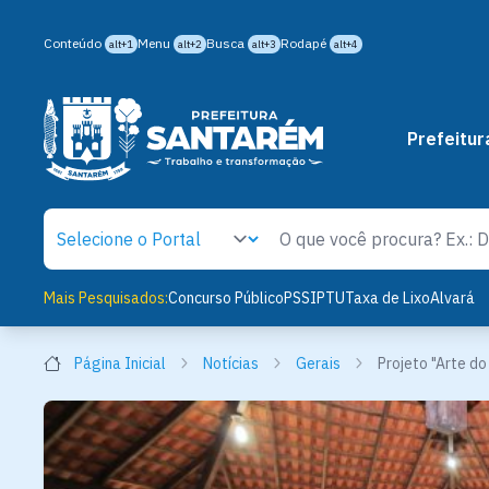
Conteúdo
Menu
Busca
Rodapé
alt+1
alt+2
alt+3
alt+4
Prefeitur
Mais Pesquisados:
Concurso Público
PSS
IPTU
Taxa de Lixo
Alvará
Página Inicial
Notícias
Gerais
Projeto "Arte d