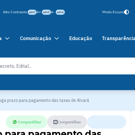
Alto Contraste
A+
A-
Modo Escuro
alt+C
alt+5
alt+6
a
Comunicação
Educação
Transparênci
roga prazo para pagamento das taxas de Alvará
Compartilhar
Compartilhar
zo para pagamento das