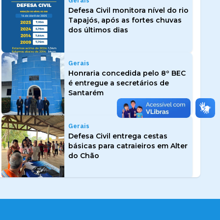
Gerais
Defesa Civil monitora nível do rio
Tapajós, após as fortes chuvas
dos últimos dias
Gerais
Honraria concedida pelo 8º BEC
é entregue a secretários de
Santarém
Gerais
Defesa Civil entrega cestas
básicas para catraieiros em Alter
do Chão
Gerais
Concurso Público: Prefeitura
convoca candidatos aprovados
no cadastro de reserva do