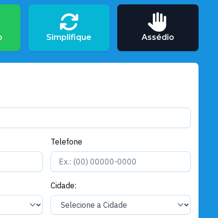
concurso de 2023
Gerais
o
Simplifique
Assédio
Defesa Civil reforça ações após
fortes chuvas
Gerais
Círio 106º: Milhares de fiéis
homenagearam Nossa Senhora
da Conceição
Telefone
Gerais
Santarém e China fortalecem
laços com projeto de produção
Cidade:
de pérolas de água doce