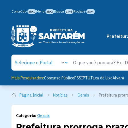
Conteúdo
Menu
Busca
Rodapé
alt+1
alt+2
alt+3
alt+4
Prefeitur
Mais Pesquisados:
Concurso Público
PSS
IPTU
Taxa de Lixo
Alvará
Página Inicial
Notícias
Gerais
Prefeitura pror
Categoria:
Gerais
Prefeitura prorroga pra