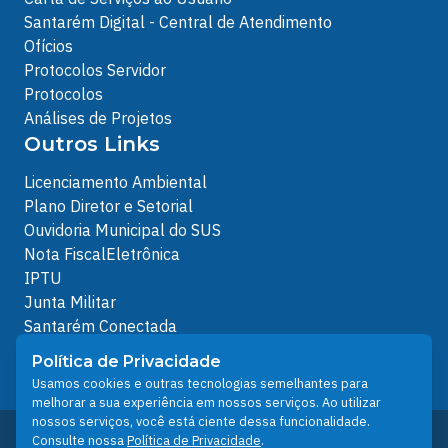
Santarém Digital - Central de Atendimento
Ofícios
Protocolos Servidor
Protocolos
Análises de Projetos
Outros Links
Licenciamento Ambiental
Plano Diretor e Setorial
Ouvidoria Municipal do SUS
Nota FiscalEletrônica
IPTU
Junta Militar
Santarém Conectada
Política de Privacidade
Política de Privacidade
People illustrations by Storyset
Usamos cookies e outras tecnologias semelhantes para
melhorar a sua experiência em nossos serviços. Ao utilizar
nossos serviços, você está ciente dessa funcionalidade.
Desenvolvido pelo Núcleo Técnico de Gestão de
Consulte nossa
Política de Privacidade
.