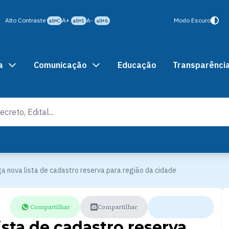
Alto Contraste
A+
A-
Modo Escuro
alt+C
alt+5
alt+6
a
Comunicação
Educação
Transparênci
ga nova lista de cadastro reserva para região da cidade
Compartilhar
Compartilhar
ista de cadastro reserva