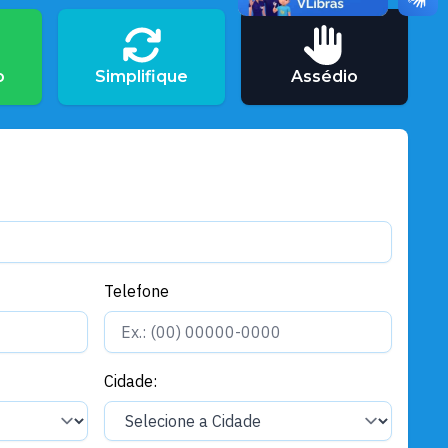
Gerais
Defesa Civil monitora nível do rio
Tapajós, após as fortes chuvas
dos últimos dias
o
Simplifique
Assédio
Gerais
Honraria concedida pelo 8º BEC
é entregue a secretários de
Santarém
Gerais
Defesa Civil entrega cestas
Telefone
básicas para catraieiros em Alter
do Chão
Cidade:
Gerais
Concurso Público: Prefeitura
convoca candidatos aprovados
no cadastro de reserva do