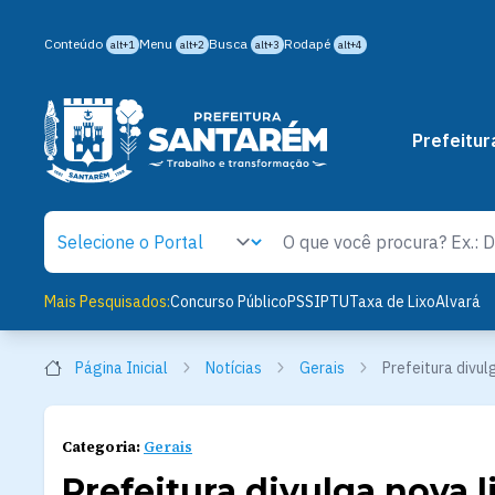
Conteúdo
Menu
Busca
Rodapé
alt+1
alt+2
alt+3
alt+4
Prefeitur
Mais Pesquisados:
Concurso Público
PSS
IPTU
Taxa de Lixo
Alvará
Página Inicial
Notícias
Gerais
Prefeitura divul
Categoria:
Gerais
Prefeitura divulga nova l