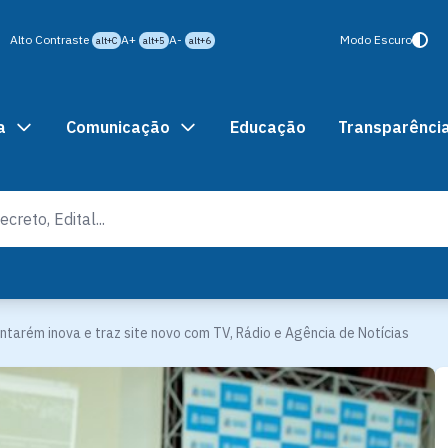
Alto Contraste
A+
A-
Modo Escuro
alt+C
alt+5
alt+6
a
Comunicação
Educação
Transparênci
ntarém inova e traz site novo com TV, Rádio e Agência de Notícias