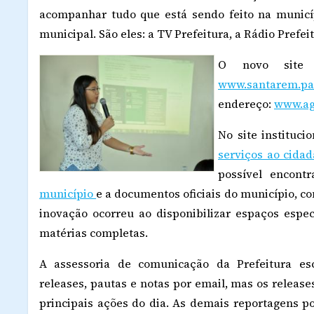
acompanhar tudo que está sendo feito na municí
municipal. São eles: a TV Prefeitura, a Rádio Prefei
O novo site 
www.santarem.pa.
endereço:
www.ag
No site instituci
serviços ao cida
possível encont
município
e a documentos oficiais do município, co
inovação ocorreu ao disponibilizar espaços espec
matérias completas.
A assessoria de comunicação da Prefeitura esc
releases, pautas e notas por email, mas os releas
principais ações do dia. As demais reportagens p