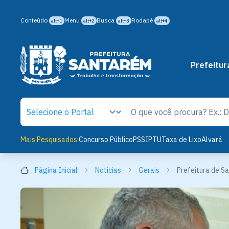
Conteúdo
Menu
Busca
Rodapé
alt+1
alt+2
alt+3
alt+4
Prefeitur
Mais Pesquisados:
Concurso Público
PSS
IPTU
Taxa de Lixo
Alvará
Página Inicial
Notícias
Gerais
Prefeitura de Sa