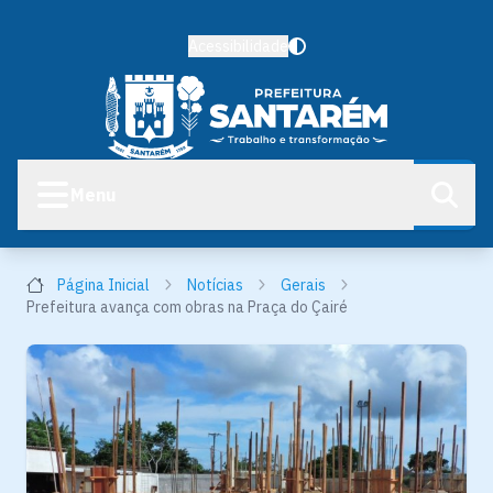
Acessibilidade
Menu
Página Inicial
Notícias
Gerais
Prefeitura avança com obras na Praça do Çairé