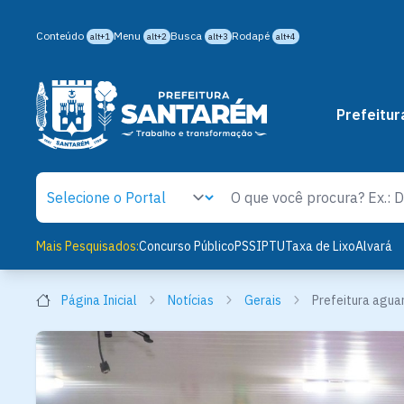
Conteúdo
Menu
Busca
Rodapé
alt+1
alt+2
alt+3
alt+4
Prefeitur
Mais Pesquisados:
Concurso Público
PSS
IPTU
Taxa de Lixo
Alvará
Página Inicial
Notícias
Gerais
Prefeitura aguar