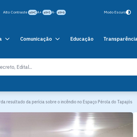
Alto Contraste
A+
A-
Modo Escuro
alt+C
alt+5
alt+6
a
Comunicação
Educação
Transparênci
da resultado da perícia sobre o incêndio no Espaço Pérola do Tapajós