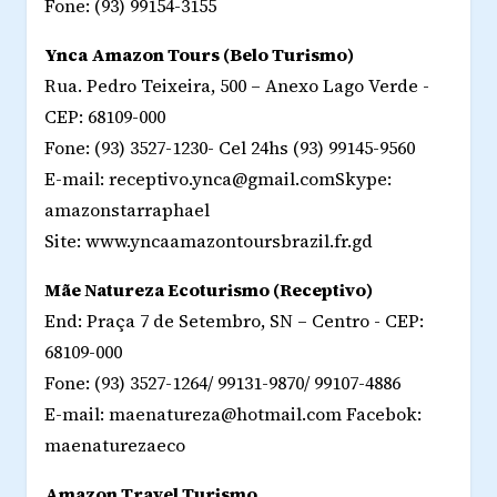
Fone: (93) 99154-3155
Ynca Amazon Tours (Belo Turismo)
Rua. Pedro Teixeira, 500 – Anexo Lago Verde -
CEP: 68109-000
Fone: (93) 3527-1230- Cel 24hs (93) 99145-9560
E-mail: receptivo.ynca@gmail.comSkype:
amazonstarraphael
Site: www.yncaamazontoursbrazil.fr.gd
Mãe Natureza Ecoturismo (Receptivo)
End: Praça 7 de Setembro, SN – Centro - CEP:
68109-000
Fone: (93) 3527-1264/ 99131-9870/ 99107-4886
E-mail: maenatureza@hotmail.com Facebok:
maenaturezaeco
Amazon Travel Turismo