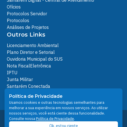
Santarém Digital - Central de Atendimento
Ofícios
Protocolos Servidor
Protocolos
Análises de Projetos
Outros Links
Licenciamento Ambiental
Plano Diretor e Setorial
Ouvidoria Municipal do SUS
Nota FiscalEletrônica
IPTU
Junta Militar
Santarém Conectada
Política de Privacidade
Política de Privacidade
People illustrations by Storyset
Usamos cookies e outras tecnologias semelhantes para
melhorar a sua experiência em nossos serviços. Ao utilizar
nossos serviços, você está ciente dessa funcionalidade.
Desenvolvido pelo Núcleo Técnico de Gestão de
Consulte nossa
Política de Privacidade
.
Tecnologia da Informação - NTI
Ok, estou ciente