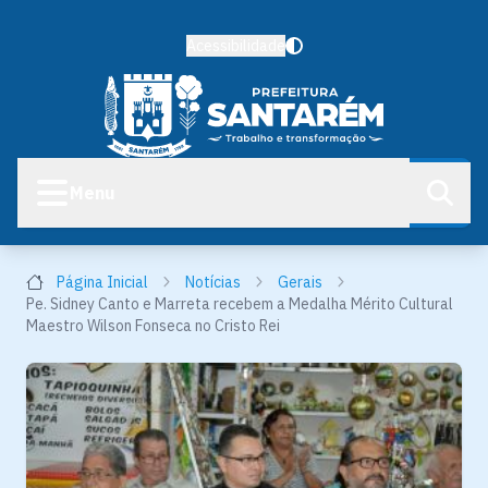
Acessibilidade
Menu
Página Inicial
Notícias
Gerais
Pe. Sidney Canto e Marreta recebem a Medalha Mérito Cultural
Maestro Wilson Fonseca no Cristo Rei