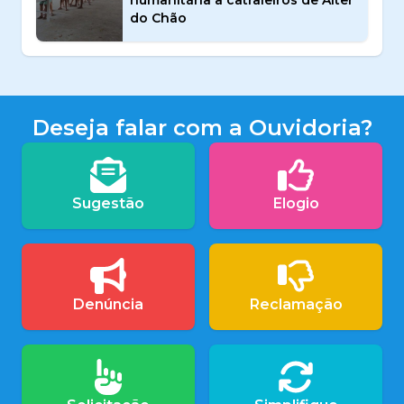
humanitária a catraieiros de Alter
do Chão
Deseja falar com a Ouvidoria?
Sugestão
Elogio
Denúncia
Reclamação