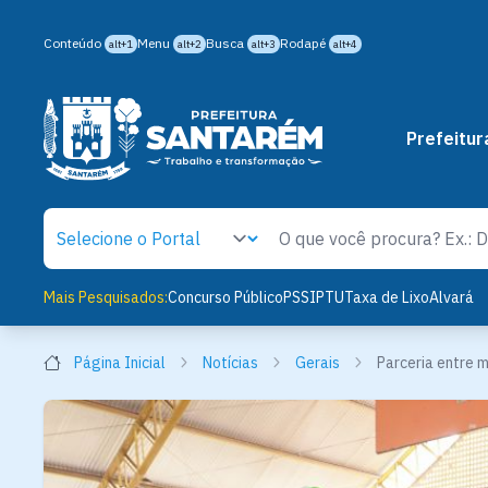
Conteúdo
Menu
Busca
Rodapé
alt+1
alt+2
alt+3
alt+4
Prefeitur
Mais Pesquisados:
Concurso Público
PSS
IPTU
Taxa de Lixo
Alvará
Página Inicial
Notícias
Gerais
Parceria entre m