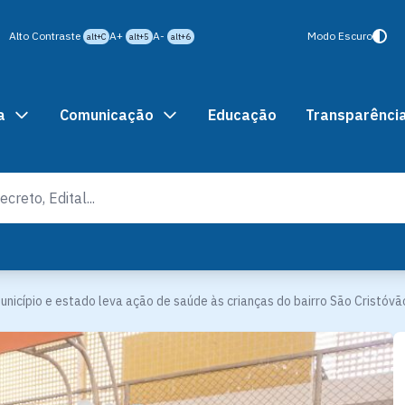
Alto Contraste
A+
A-
Modo Escuro
alt+C
alt+5
alt+6
a
Comunicação
Educação
Transparênci
unicípio e estado leva ação de saúde às crianças do bairro São Cristóvã