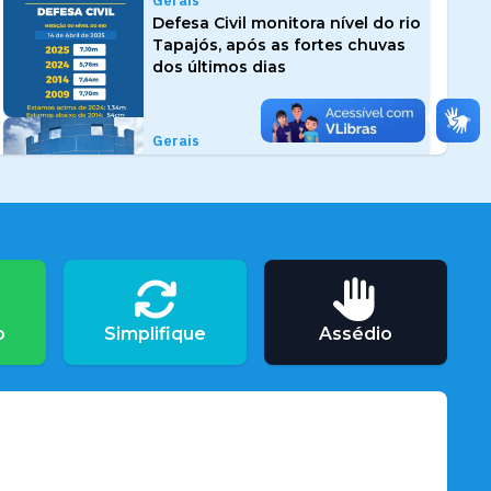
Gerais
Defesa Civil monitora nível do rio
Tapajós, após as fortes chuvas
dos últimos dias
Gerais
Honraria concedida pelo 8º BEC
é entregue a secretários de
Santarém
Gerais
Defesa Civil entrega cestas
básicas para catraieiros em Alter
o
Simplifique
Assédio
do Chão
Gerais
Concurso Público: Prefeitura
convoca candidatos aprovados
no cadastro de reserva do