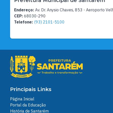
Prefeitura Municipal de Santarém
Endereço:
Av. Dr. Anysio Chaves, 853 - Aeroporto Vel
CEP:
68030-290
Telefone:
(93) 2101-5100
Principais Links
Página Inicial
Portal da Educação
História de Santarém