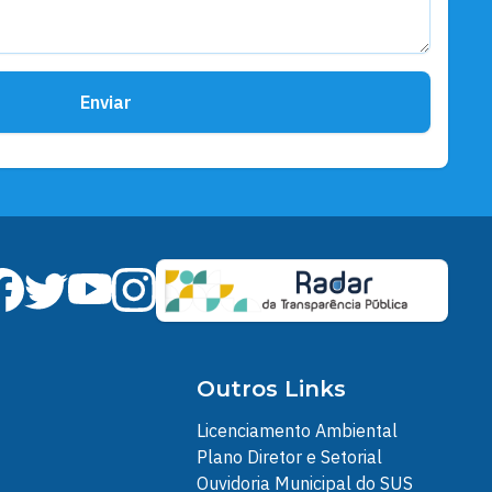
Gerais
Prefeitura de Santarém e
governo do estado entregam
ajuda humanitária a catraieiros
de Alter do Chão
Enviar
Outros Links
Licenciamento Ambiental
Plano Diretor e Setorial
Ouvidoria Municipal do SUS