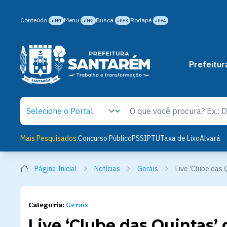
Conteúdo
Menu
Busca
Rodapé
alt+1
alt+2
alt+3
alt+4
Prefeitur
Mais Pesquisados:
Concurso Público
PSS
IPTU
Taxa de Lixo
Alvará
Página Inicial
Notícias
Gerais
Live ‘Clube das 
Categoria:
Gerais
Live ‘Clube das Quintas’ d