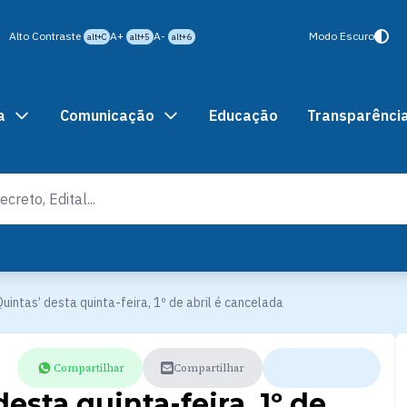
Alto Contraste
A+
A-
Modo Escuro
alt+C
alt+5
alt+6
a
Comunicação
Educação
Transparênci
Quintas’ desta quinta-feira, 1º de abril é cancelada
Compartilhar
Compartilhar
esta quinta-feira, 1º de