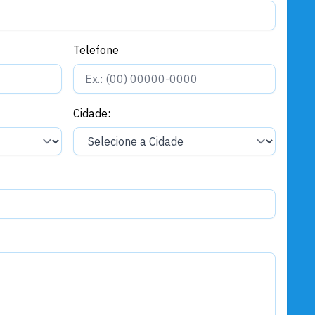
concurso de 2023
Gerais
Telefone
Defesa Civil reforça ações após
fortes chuvas
Cidade:
Gerais
Círio 106º: Milhares de fiéis
homenagearam Nossa Senhora
da Conceição
Gerais
Santarém e China fortalecem
laços com projeto de produção
de pérolas de água doce