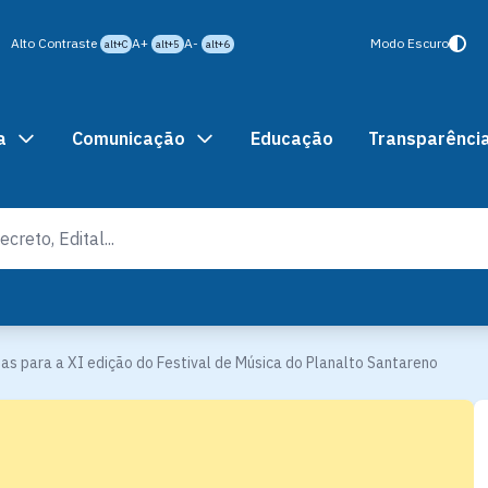
Alto Contraste
A+
A-
Modo Escuro
alt+C
alt+5
alt+6
a
Comunicação
Educação
Transparênci
tas para a XI edição do Festival de Música do Planalto Santareno