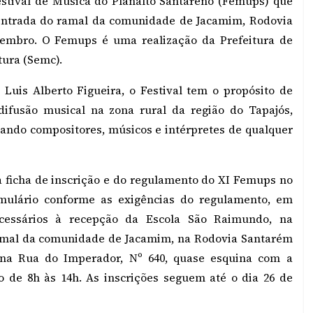
Festival de Música do Planalto Santareno (Femups) que
 entrada do ramal da comunidade de Jacamim, Rodovia
vembro. O Femups é uma realização da Prefeitura de
tura (Semc).
Luis Alberto Figueira, o Festival tem o propósito de
 difusão musical na zona rural da região do Tapajós,
izando compositores, músicos e intérpretes de qualquer
a ficha de inscrição e do regulamento do XI Femups no
rmulário conforme as exigências do regulamento, em
cessários à recepção da Escola São Raimundo, na
ramal da comunidade de Jacamim, na Rodovia Santarém
 na Rua do Imperador, Nº 640, quase esquina com a
io de 8h às 14h. As inscrições seguem até o dia 26 de