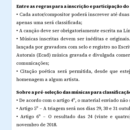
Entre as regras para a inscrição e participação do
• Cada autor/compositor poderá inscrever até dua
apenas uma será classificada;
• A canção deve ser obrigatoriamente escrita na Lí
• Músicas inscritas devem ser inéditas e originai
lançada por gravadora com selo e registro no Escri
Autorais (Ecad) música gravada e divulgada come
comunicações;
• Citação poética será permitida, desde que est
homenagem a algum artista.
Sobre a pré-seleção das músicas para classificaç
• De acordo com o artigo 4º, o material enviado não
• Artigo 5º – A triagem será nos dias 29, 30 e 31 outu
• Artigo 6º – O resultado das 24 (vinte e quatr
novembro de 2018.