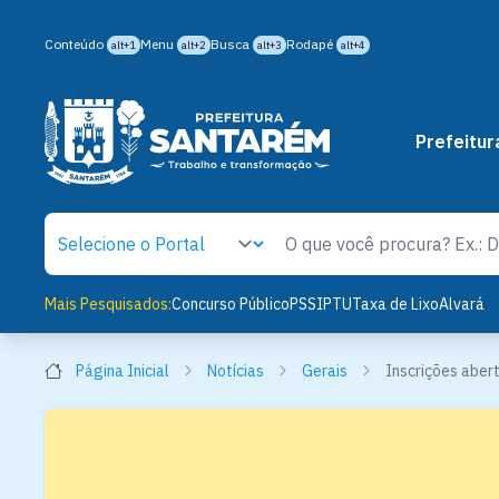
Conteúdo
Menu
Busca
Rodapé
alt+1
alt+2
alt+3
alt+4
Prefeitur
Mais Pesquisados:
Concurso Público
PSS
IPTU
Taxa de Lixo
Alvará
Página Inicial
Notícias
Gerais
Inscrições aber