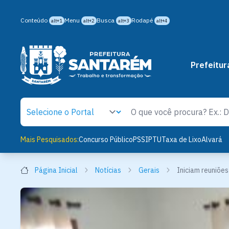
Conteúdo
Menu
Busca
Rodapé
alt+1
alt+2
alt+3
alt+4
Prefeitur
Mais Pesquisados:
Concurso Público
PSS
IPTU
Taxa de Lixo
Alvará
Página Inicial
Notícias
Gerais
Iniciam reuniõe