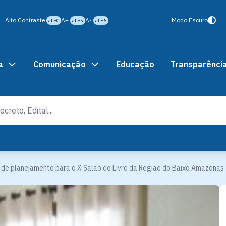
Alto Contraste
A+
A-
Modo Escuro
alt+C
alt+5
alt+6
a
Comunicação
Educação
Transparênci
s de planejamento para o X Salão do Livro da Região do Baixo Amazonas