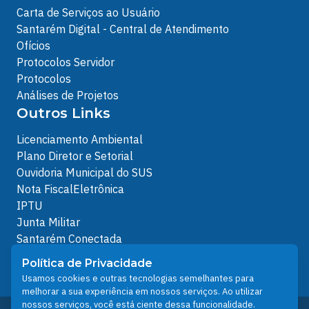
Carta de Serviços ao Usuário
Santarém Digital - Central de Atendimento
Ofícios
Protocolos Servidor
Protocolos
Análises de Projetos
Outros Links
Licenciamento Ambiental
Plano Diretor e Setorial
Ouvidoria Municipal do SUS
Nota FiscalEletrônica
IPTU
Junta Militar
Santarém Conectada
Política de Privacidade
Política de Privacidade
People illustrations by Storyset
Usamos cookies e outras tecnologias semelhantes para
melhorar a sua experiência em nossos serviços. Ao utilizar
nossos serviços, você está ciente dessa funcionalidade.