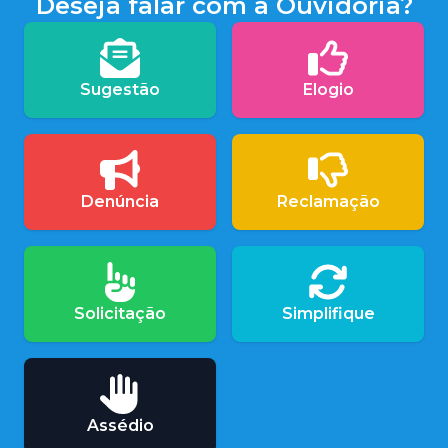
Deseja falar com a Ouvidoria?
Sugestão
Elogio
Denúncia
Reclamação
Solicitação
Simplifique
Assédio