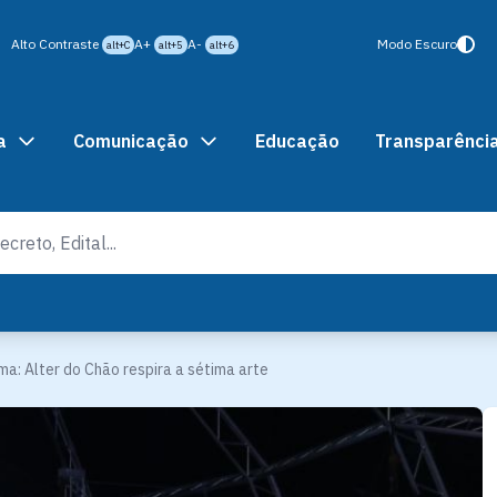
Alto Contraste
A+
A-
Modo Escuro
alt+C
alt+5
alt+6
a
Comunicação
Educação
Transparênci
ma: Alter do Chão respira a sétima arte