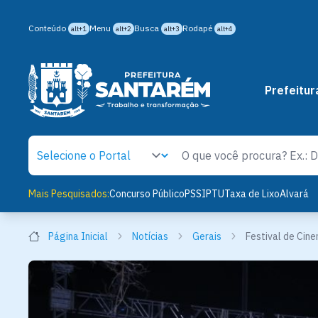
Conteúdo
Menu
Busca
Rodapé
alt+1
alt+2
alt+3
alt+4
Prefeitur
Mais Pesquisados:
Concurso Público
PSS
IPTU
Taxa de Lixo
Alvará
Página Inicial
Notícias
Gerais
Festival de Cine