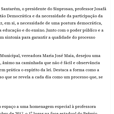
Santarém, o presidente do Sinprosan, professor Josafá
stão Democrática e da necessidade da participação da
az, em si, a necessidade de uma postura democrática,
 educação e do ensino. Junto com o poder público e a
m sintonia para garantir a qualidade do processo
Municipal, vereadora Maria José Maia, desejou uma
s, ânimo na caminhada que não é fácil e observância
em prática o espírito da lei. Destaca a forma como a
so que se revela a cada dia como um processo que, se
eu espaço a uma homenagem especial à professora
ro de 2017, o 1º lugar na fase estadual do Prêmio