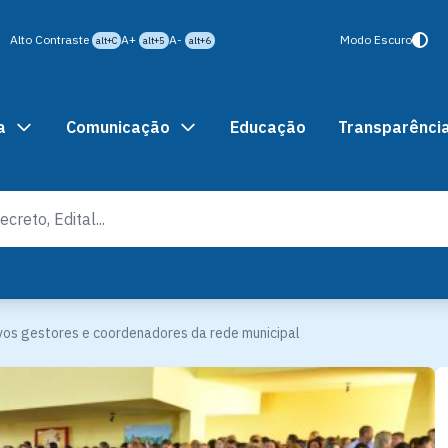
Alto Contraste
A+
A-
Modo Escuro
alt+C
alt+5
alt+6
a
Comunicação
Educação
Transparênci
os gestores e coordenadores da rede municipal