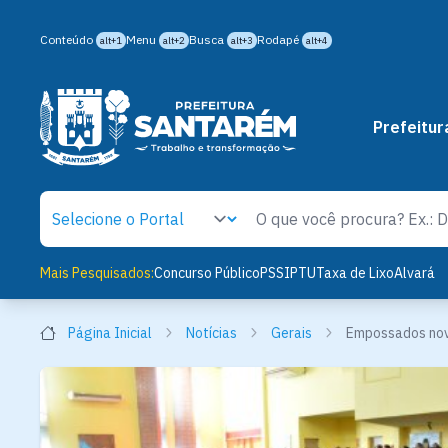
Conteúdo
Menu
Busca
Rodapé
alt+1
alt+2
alt+3
alt+4
Prefeitur
Mais Pesquisados:
Concurso Público
PSS
IPTU
Taxa de Lixo
Alvará
Página Inicial
Notícias
Gerais
Empossados nov