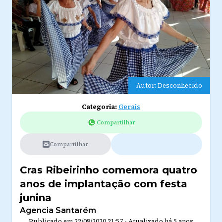
Autor: Desconhecido
Categoria:
Gerais
Compartilhar
Compartilhar
Cras Ribeirinho comemora quatro
anos de implantação com festa
junina
Agencia Santarém
Publicado em
22/08/2020 21:57
-
Atualizado
há 5 anos