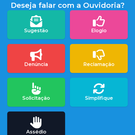
Deseja falar com a Ouvidoria?
Sugestão
Elogio
Denúncia
Reclamação
Solicitação
Simplifique
Assédio