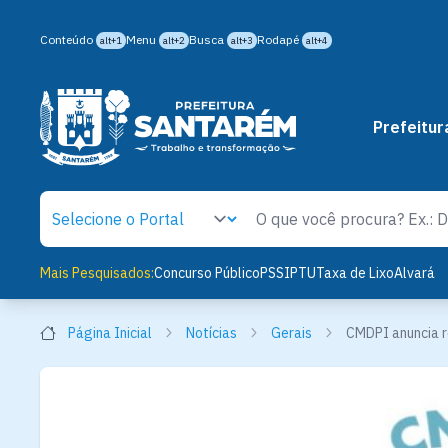
Conteúdo
Menu
Busca
Rodapé
alt+1
alt+2
alt+3
alt+4
Prefeitur
Mais Pesquisados:
Concurso Público
PSS
IPTU
Taxa de Lixo
Alvará
Página Inicial
Notícias
Gerais
CMDPI anuncia r