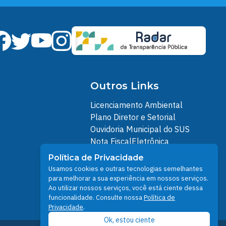
Outros Links
Licenciamento Ambiental
Plano Diretor e Setorial
Ouvidoria Municipal do SUS
Nota FiscalEletrônica
IPTU
Política de Privacidade
Junta Militar
Usamos cookies e outras tecnologias semelhantes
Santarém Conectada
para melhorar a sua experiência em nossos serviços.
Ao utilizar nossos serviços, você está ciente dessa
Política de Privacidade
funcionalidade. Consulte nossa
Política de
People illustrations by Storyset
Privacidade
.
Ok, estou ciente