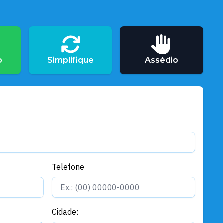
Gerais
Prefeitura de Santarém e
governo do estado entregam
ajuda humanitária a catraieiros
de Alter do Chão
o
Simplifique
Assédio
Telefone
Cidade: