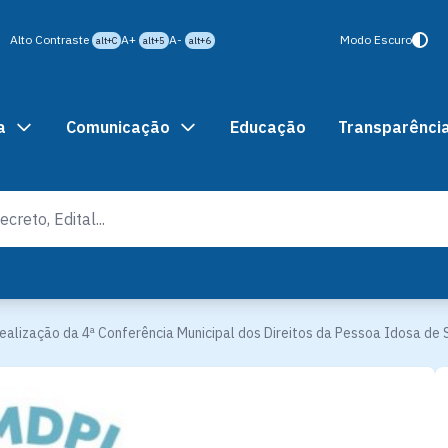
Alto Contraste
A+
A-
Modo Escuro
alt+C
alt+5
alt+6
a
Comunicação
Educação
Transparênci
ealização da 4ª Conferência Municipal dos Direitos da Pessoa Idosa de