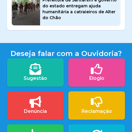
Prefeitura de Santarém e governo
do estado entregam ajuda
humanitária a catraieiros de Alter
do Chão
Deseja falar com a Ouvidoria?
Sugestão
Elogio
Denúncia
Reclamação