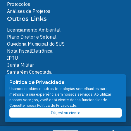
Protocolos
Análises de Projetos
Outros Links
Licenciamento Ambiental
Plano Diretor e Setorial
Ouvidoria Municipal do SUS
Nota FiscalEletrônica
IPTU
Junta Militar
Santarém Conectada
Política de Privacidade
Política de Privacidade
People illustrations by Storyset
Usamos cookies e outras tecnologias semelhantes para
melhorar a sua experiência em nossos serviços. Ao utilizar
nossos serviços, você está ciente dessa funcionalidade.
Desenvolvido pelo Núcleo Técnico de Gestão de
Consulte nossa
Política de Privacidade
.
Tecnologia da Informação - NTI
Ok, estou ciente
Prefeitura de Santarém © 2026