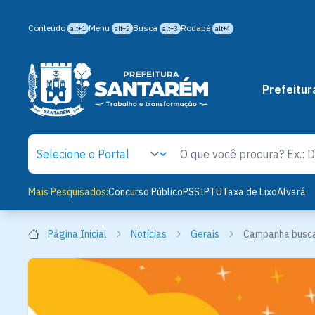
Conteúdo
Menu
Busca
Rodapé
alt+1
alt+2
alt+3
alt+4
Prefeitur
Mais Pesquisados:
Concurso Público
PSS
IPTU
Taxa de Lixo
Alvará
Página Inicial
Notícias
Gerais
Campanha busca