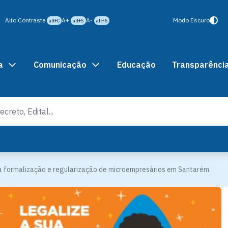
Alto Contraste
A+
A-
Modo Escuro
alt+C
alt+5
alt+6
a
Comunicação
Educação
Transparênci
 formalização e regularização de microempresários em Santarém