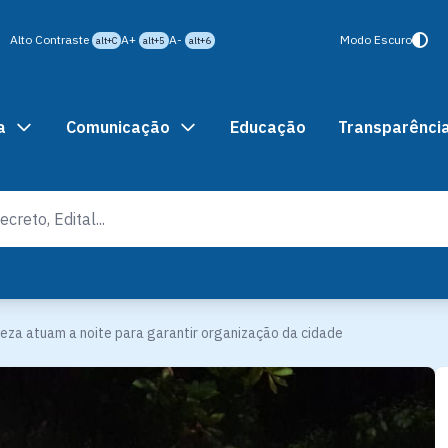
Alto Contraste
A+
A-
Modo Escuro
alt+C
alt+5
alt+6
a
Comunicação
Educação
Transparênci
eza atuam a noite para garantir organização da cidade