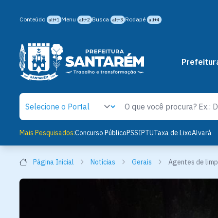
Conteúdo
Menu
Busca
Rodapé
alt+1
alt+2
alt+3
alt+4
Prefeitur
Mais Pesquisados:
Concurso Público
PSS
IPTU
Taxa de Lixo
Alvará
Página Inicial
Notícias
Gerais
Agentes de limp