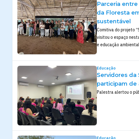
Parceria entre
da Floresta e
sustentável
Comitiva do projeto 
visitou o espaço nest
e educação ambienta
Educação
Servidores da
participam de
Palestra alertou o pú
Educação