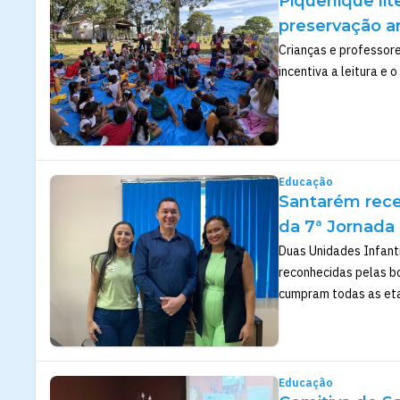
Piquenique lit
preservação a
Crianças e professor
incentiva a leitura e
Educação
Santarém rece
da 7ª Jornada
Duas Unidades Infanti
reconhecidas pelas b
cumpram todas as eta
Educação