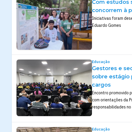
Com estudos so
concorrem à p
Iniciativas foram des
Eduardo Gomes
Educação
Gestores e sec
sobre estágio
cargos
Encontro promovido p
com orientações da P
responsabilidades no 
Educação