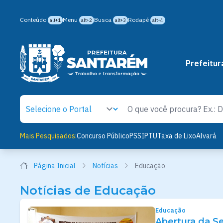
Conteúdo
Menu
Busca
Rodapé
alt+1
alt+2
alt+3
alt+4
Prefeitur
Mais Pesquisados:
Concurso Público
PSS
IPTU
Taxa de Lixo
Alvará
Página Inicial
Notícias
Educação
Notícias de Educação
Educação
Abertura da S