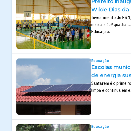
Prefeito inaug
Wilde Dias da
Investimento de R$ 1,
marca a 15ª quadra c
Educação.
Educação
Escolas munic
de energia su
Santarém é o primeiro
limpa e contínua em e
Educação