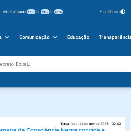
Alto Contraste
A+
A-
Modo Escuro
alt+C
alt+5
alt+6
a
Comunicação
Educação
Transparênci
Terça-feira, 11 de nov de 2025 - 02:40
emana da Consciência Negra convida a