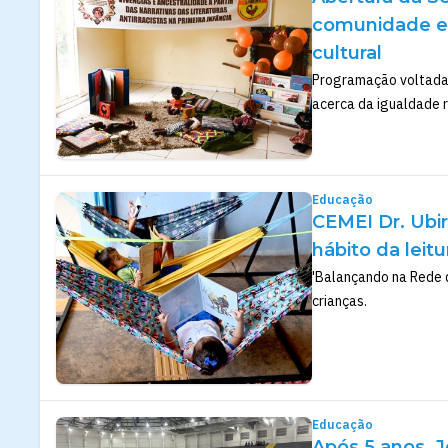
comunidade esc
cultural
Programação voltada 
acerca da igualdade r
Educação
CEMEI Dr. Ubir
hábito da leit
'Balançando na Rede 
crianças.
Educação
Após 5 anos, J