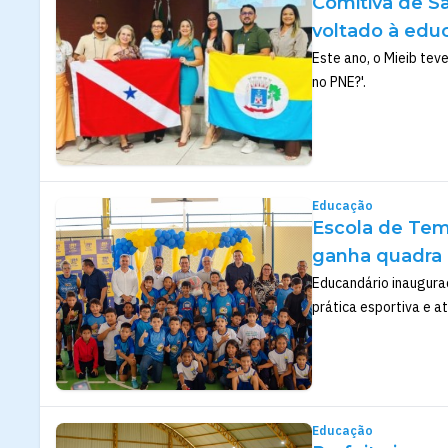
Comitiva de S
voltado à edu
Este ano, o Mieib tev
no PNE?'.
Educação
Escola de Temp
ganha quadra 
Educandário inaugur
prática esportiva e at
Educação