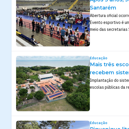
Santarém
Abertura oficial ocor
Evento esportivo é u
meio das secretarias
Educação
Mais três esco
recebem siste
Implantação do siste
escolas públicas da r
Educação