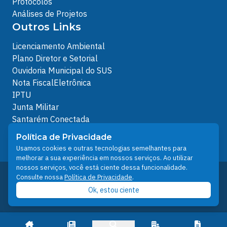
Protocolos
Análises de Projetos
Outros Links
Licenciamento Ambiental
Plano Diretor e Setorial
Ouvidoria Municipal do SUS
Nota FiscalEletrônica
IPTU
Junta Militar
Santarém Conectada
Política de Privacidade
Política de Privacidade
People illustrations by Storyset
Usamos cookies e outras tecnologias semelhantes para
melhorar a sua experiência em nossos serviços. Ao utilizar
nossos serviços, você está ciente dessa funcionalidade.
Desenvolvido pelo Núcleo Técnico de Gestão de
Consulte nossa
Política de Privacidade
.
Tecnologia da Informação - NTI
Ok, estou ciente
Prefeitura de Santarém © 2026