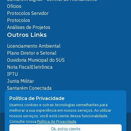
Ofícios
Protocolos Servidor
Protocolos
Análises de Projetos
Outros Links
Licenciamento Ambiental
Plano Diretor e Setorial
Ouvidoria Municipal do SUS
Nota FiscalEletrônica
IPTU
Junta Militar
Santarém Conectada
Política de Privacidade
Política de Privacidade
People illustrations by Storyset
Usamos cookies e outras tecnologias semelhantes para
melhorar a sua experiência em nossos serviços. Ao utilizar
nossos serviços, você está ciente dessa funcionalidade.
Desenvolvido pelo Núcleo Técnico de Gestão de
Consulte nossa
Política de Privacidade
.
Tecnologia da Informação - NTI
Ok, estou ciente