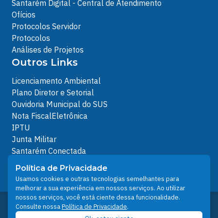
Santarém Digital - Central de Atendimento
Ofícios
Protocolos Servidor
Protocolos
Análises de Projetos
Outros Links
Licenciamento Ambiental
Plano Diretor e Setorial
Ouvidoria Municipal do SUS
Nota FiscalEletrônica
IPTU
Junta Militar
Santarém Conectada
Política de Privacidade
Política de Privacidade
People illustrations by Storyset
Usamos cookies e outras tecnologias semelhantes para
melhorar a sua experiência em nossos serviços. Ao utilizar
nossos serviços, você está ciente dessa funcionalidade.
Desenvolvido pelo Núcleo Técnico de Gestão de
Consulte nossa
Política de Privacidade
.
Tecnologia da Informação - NTI