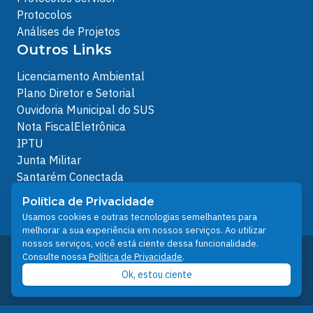
Protocolos
Análises de Projetos
Outros Links
Licenciamento Ambiental
Plano Diretor e Setorial
Ouvidoria Municipal do SUS
Nota FiscalEletrônica
IPTU
Junta Militar
Santarém Conectada
Política de Privacidade
Política de Privacidade
People illustrations by Storyset
Usamos cookies e outras tecnologias semelhantes para
melhorar a sua experiência em nossos serviços. Ao utilizar
nossos serviços, você está ciente dessa funcionalidade.
Desenvolvido pelo Núcleo Técnico de Gestão de
Consulte nossa
Política de Privacidade
.
Tecnologia da Informação - NTI
Ok, estou ciente
Prefeitura de Santarém © 2026