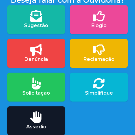
Deseja falar com a Ouvidoria?
Sugestão
Elogio
Denúncia
Reclamação
Solicitação
Simplifique
Assédio