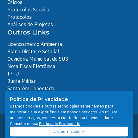
Ofícios
Protocolos Servidor
Protocolos
Análises de Projetos
Outros Links
Licenciamento Ambiental
Plano Diretor e Setorial
Ouvidoria Municipal do SUS
Nota FiscalEletrônica
IPTU
Junta Militar
Santarém Conectada
Política de Privacidade
Política de Privacidade
People illustrations by Storyset
Usamos cookies e outras tecnologias semelhantes para
melhorar a sua experiência em nossos serviços. Ao utilizar
nossos serviços, você está ciente dessa funcionalidade.
Desenvolvido pelo Núcleo Técnico de Gestão de
Consulte nossa
Política de Privacidade
.
Tecnologia da Informação - NTI
Ok, estou ciente
Prefeitura de Santarém © 2026