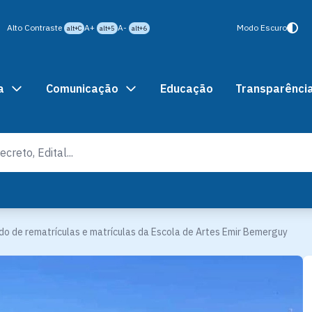
Alto Contraste
A+
A-
Modo Escuro
alt+C
alt+5
alt+6
a
Comunicação
Educação
Transparênci
íodo de rematrículas e matrículas da Escola de Artes Emir Bemerguy