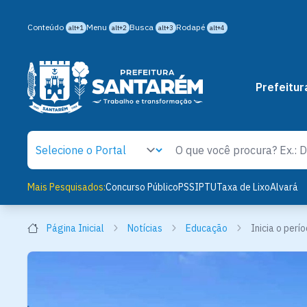
Conteúdo
Menu
Busca
Rodapé
alt+1
alt+2
alt+3
alt+4
Prefeitur
Mais Pesquisados:
Concurso Público
PSS
IPTU
Taxa de Lixo
Alvará
Página Inicial
Notícias
Educação
Inicia o per