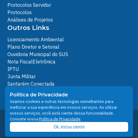
Protocolos Servidor
Protocolos
Análises de Projetos
Outros Links
Licenciamento Ambiental
Plano Diretor e Setorial
Ouvidoria Municipal do SUS
Nota FiscalEletrônica
IPTU
Junta Militar
Santarém Conectada
Política de Privacidade
Política de Privacidade
People illustrations by Storyset
Usamos cookies e outras tecnologias semelhantes para
melhorar a sua experiência em nossos serviços. Ao utilizar
nossos serviços, você está ciente dessa funcionalidade.
Desenvolvido pelo Núcleo Técnico de Gestão de
Consulte nossa
Política de Privacidade
.
Tecnologia da Informação - NTI
Ok, estou ciente
Prefeitura de Santarém © 2026