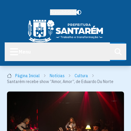
Acessibilidade
Menu
Página Inicial
Notícias
Cultura
Santarém recebe show “Amor, Amor”, de Eduardo Du Norte