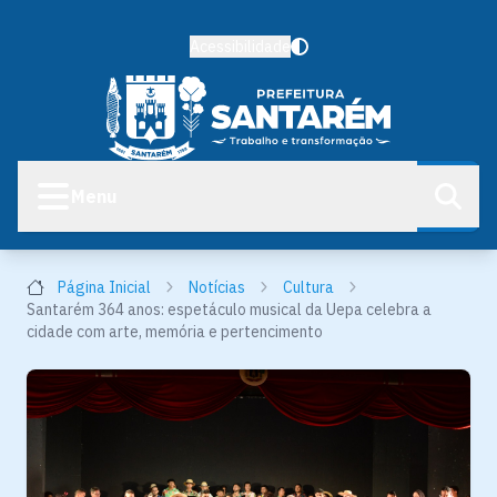
Acessibilidade
Menu
Página Inicial
Notícias
Cultura
Santarém 364 anos: espetáculo musical da Uepa celebra a
cidade com arte, memória e pertencimento