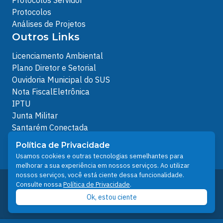
Protocolos Servidor
Protocolos
Análises de Projetos
Outros Links
Licenciamento Ambiental
Plano Diretor e Setorial
Ouvidoria Municipal do SUS
Nota FiscalEletrônica
IPTU
Junta Militar
Santarém Conectada
Política de Privacidade
Política de Privacidade
People illustrations by Storyset
Usamos cookies e outras tecnologias semelhantes para
melhorar a sua experiência em nossos serviços. Ao utilizar
nossos serviços, você está ciente dessa funcionalidade.
Desenvolvido pelo Núcleo Técnico de Gestão de
Consulte nossa
Política de Privacidade
.
Tecnologia da Informação - NTI
Ok, estou ciente
Prefeitura de Santarém © 2026