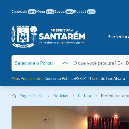
Conteúdo
Menu
Busca
Rodapé
alt+1
alt+2
alt+3
alt+4
Prefeitur
Mais Pesquisados:
Concurso Público
PSS
IPTU
Taxa de Lixo
Alvará
Página Inicial
Notícias
Cultura
Prefeitura torn