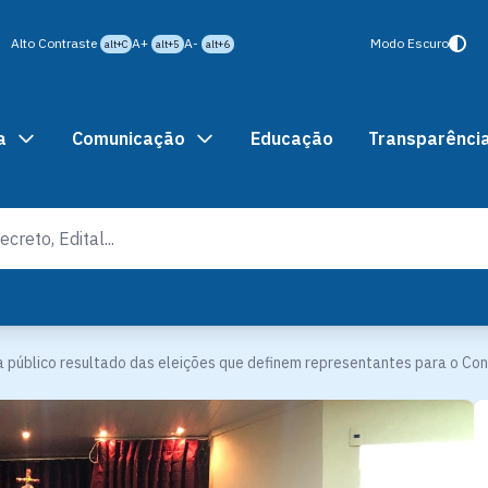
Alto Contraste
A+
A-
Modo Escuro
alt+C
alt+5
alt+6
a
Comunicação
Educação
Transparênci
a público resultado das eleições que definem representantes para o Con